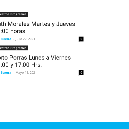
estros Programas
th Morales Martes y Jueves
:00 horas
NBuena
-
Julio 27, 2021
0
estros Programas
xto Porras Lunes a Viernes
:00 y 17:00 Hrs.
NBuena
-
Mayo 15, 2021
0