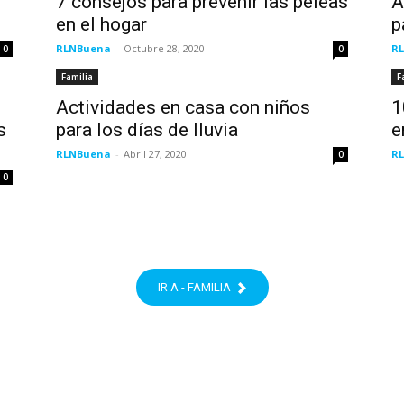
7 consejos para prevenir las peleas
A
en el hogar
p
RLNBuena
-
Octubre 28, 2020
R
0
0
Familia
F
Actividades en casa con niños
1
s
para los días de lluvia
e
RLNBuena
-
Abril 27, 2020
R
0
0
IR A - FAMILIA