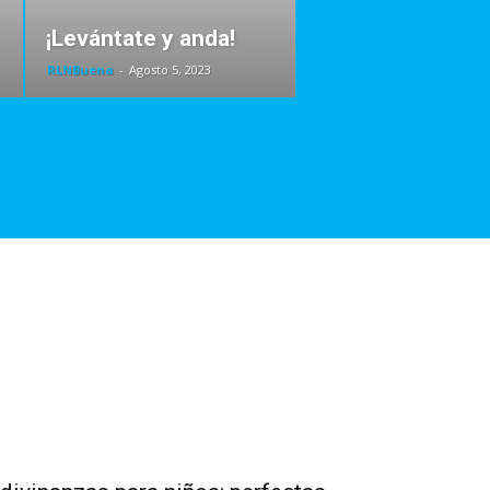
¡Levántate y anda!
RLNBuena
-
Agosto 5, 2023
amilia