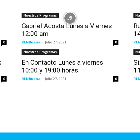
Nuestros Programas
Nu
Gabriel Acosta Lunes a Viernes
Ru
12:00 am
14
RLNBuena
-
Julio 27, 2021
RL
0
0
Nuestros Programas
Nu
s
En Contacto Lunes a viernes
Si
10:00 y 19:00 horas
11
RLNBuena
-
Julio 27, 2021
RL
0
0