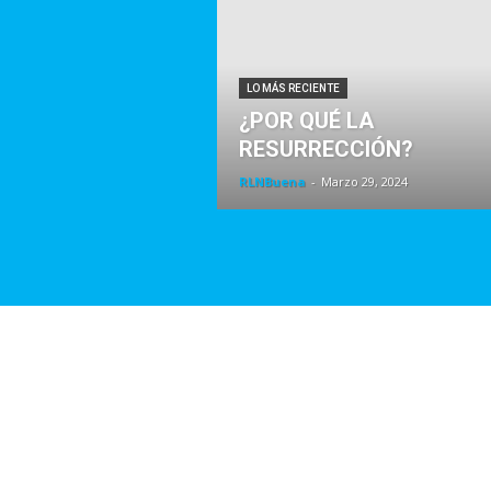
LO MÁS RECIENTE
¿POR QUÉ LA
RESURRECCIÓN?
RLNBuena
-
Marzo 29, 2024