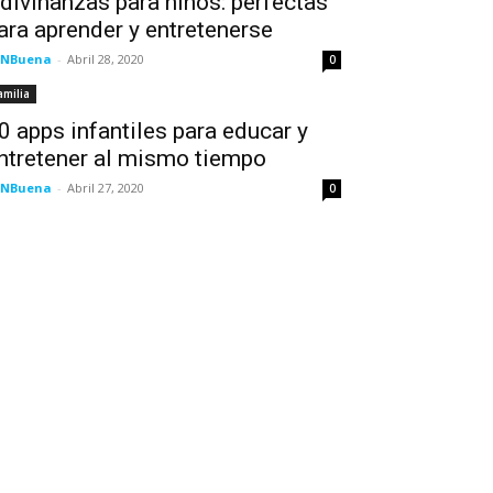
divinanzas para niños: perfectas
ara aprender y entretenerse
LNBuena
-
Abril 28, 2020
0
amilia
0 apps infantiles para educar y
ntretener al mismo tiempo
LNBuena
-
Abril 27, 2020
0