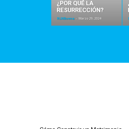
¿POR QUÉ LA
RESURRECCIÓN?
RLNBuena
-
Marzo 29, 2024
Familia