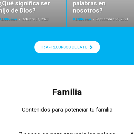
¿Qué significa ser
palabras en
hijo de Dios?
nosotros?
RLNBuena
-
Octubre 31, 2023
RLNBuena
-
Septiembre 25, 2023
IR A - RECURSOS DE LA FE
Familia
Contenidos para potenciar tu familia
Familia
F