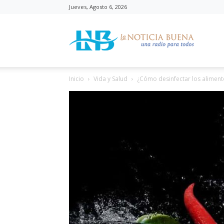
Jueves, Agosto 6, 2026
La
Inicio
Vida y Salud
¿Cómo desinfectar los aliment
Noticia
Buena