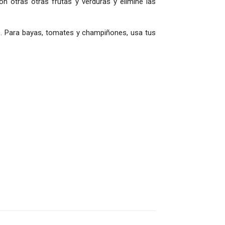
on otras otras frutas y verduras y elimine las
ie. Para bayas, tomates y champiñones, usa tus