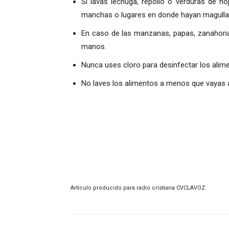
Si lavas lechuga, repollo o verduras de ho
manchas o lugares en donde hayan magulla
En caso de las manzanas, papas, zanahorias
manos.
Nunca uses cloro para desinfectar los alime
No laves los alimentos a menos que vayas 
Artículo producido para radio cristiana CVCLAVOZ.