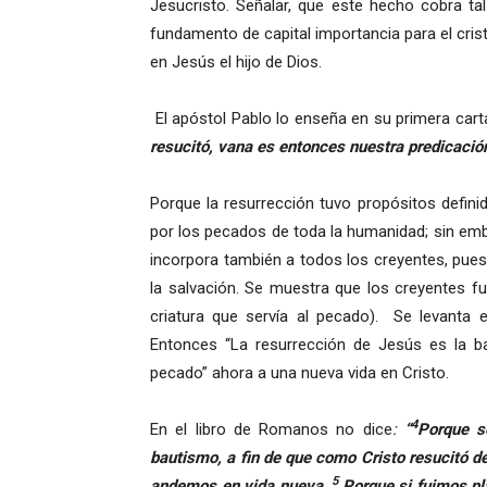
Jesucristo. Señalar, que este hecho cobra t
fundamento de capital importancia para el cris
en Jesús el hijo de Dios.
El apóstol Pablo lo enseña en su primera carta
resucitó, vana es entonces nuestra predicació
Porque la resurrección tuvo propósitos defini
por los pecados de toda la humanidad; sin emb
incorpora también a todos los creyentes, pues
la salvación. Se muestra que los creyentes fu
criatura que servía al pecado). Se levanta 
Entonces “La resurrección de Jesús es la ba
pecado” ahora a una nueva vida en Cristo.
4
En el libro de Romanos no dice
:
“
Porque s
bautismo, a fin de que como Cristo resucitó de
5
andemos en vida nueva.
Porque si fuimos p