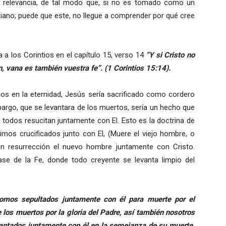
al relevancia, de tal modo que, si no es tomado como un
tiano; puede que este, no llegue a comprender por qué cree
 a los Corintios en el capítulo 15, verso 14
“Y si Cristo no
n, vana es también vuestra fe”. (1 Corintios 15:14).
dos en la eternidad, Jesús sería sacrificado como cordero
argo, que se levantara de los muertos, sería un hecho que
 todos resucitan juntamente con El. Esto es la doctrina de
imos crucificados junto con El, (Muere el viejo hombre, o
en resurrección el nuevo hombre juntamente con Cristo.
se de la Fe, donde todo creyente se levanta limpio del
omos sepultados juntamente con él para muerte por el
 los muertos por la gloria del Padre, así también nosotros
lantados juntamente con él en la semejanza de su muerte,