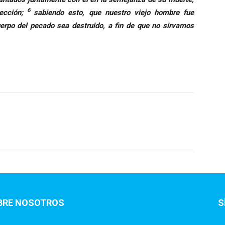
6
ección;
sabiendo esto, que nuestro viejo hombre fue
uerpo del pecado sea destruido, a fin de que no sirvamos
BRE NOSOTROS
S