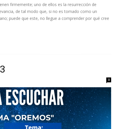
ienen firmemente; uno de ellos es la resurrección de
relevancia, de tal modo que, si no es tomado como un
tiano; puede que este, no llegue a comprender por qué cree
23
0