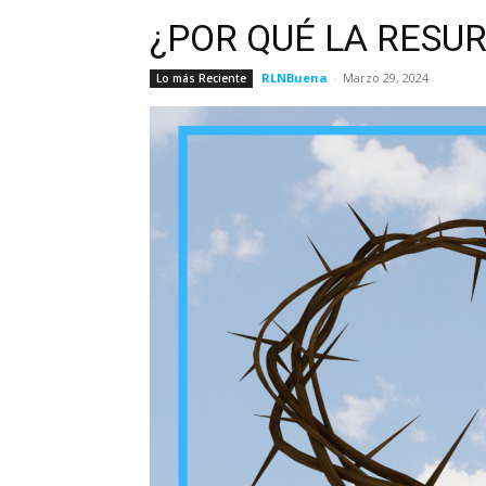
¿POR QUÉ LA RESU
RLNBuena
-
Marzo 29, 2024
Lo más Reciente