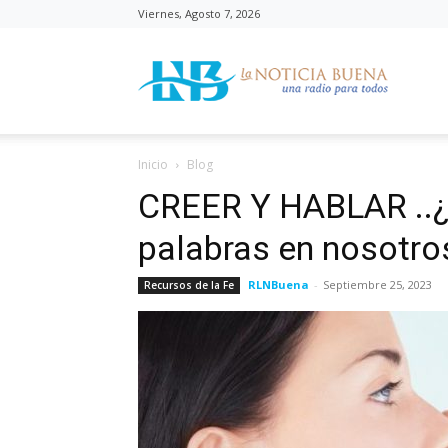
Viernes, Agosto 7, 2026
La
Inicio
Blog
Noticia
CREER Y HABLAR ..
palabras en nosotro
RLNBuena
-
Septiembre 25, 2023
Recursos de la Fe
Buena