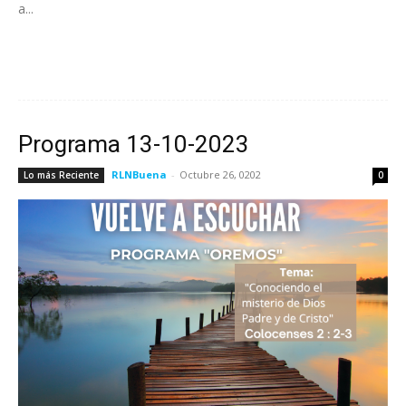
a...
Leer más
Programa 13-10-2023
RLNBuena
-
Octubre 26, 0202
Lo más Reciente
0