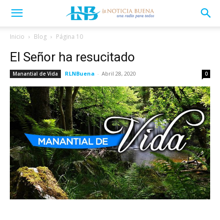
Inicio
Blog
Página 10
El Señor ha resucitado
RLNBuena
-
Abril 28, 2020
Manantial de Vida
0
Leer más