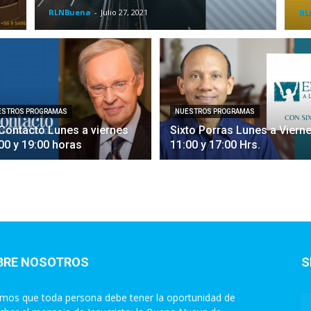
RLNBuena
-
Julio 27, 2021
RL
ESTROS PROGRAMAS
NUESTROS PROGRAMAS
Contacto Lunes a viernes
Sixto Porras Lunes a Viern
00 y 19:00 horas
11:00 y 17:00 Hrs.
BRE NOSOTROS
S
mos que toda persona debe tener la oportunidad de