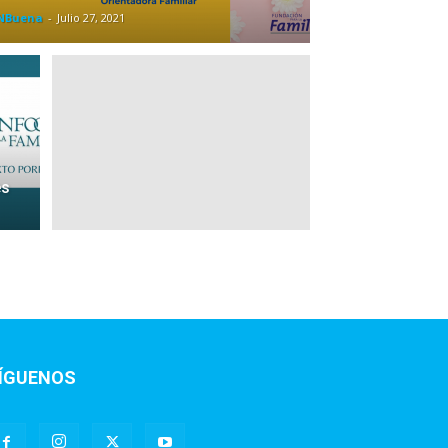
NBuena
-
Julio 27, 2021
es
ÍGUENOS