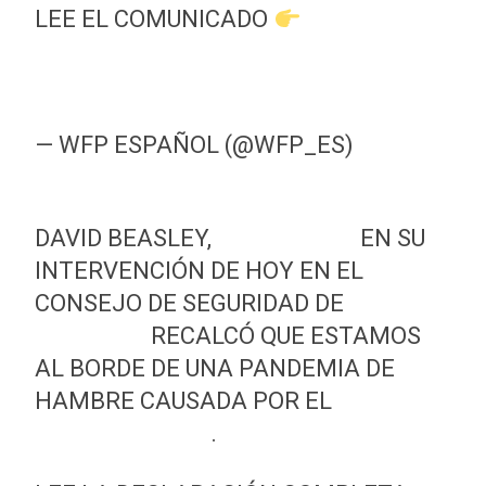
LEE EL COMUNICADO
HTTPS://T.CO/MYVC934BTX
PIC.TWITTER.COM/EF59MGW0SW
— WFP ESPAÑOL (@WFP_ES)
APRIL
21, 2020
DAVID BEASLEY,
@WFPCHIEF
EN SU
INTERVENCIÓN DE HOY EN EL
CONSEJO DE SEGURIDAD DE
@ONU_ES
RECALCÓ QUE ESTAMOS
AL BORDE DE UNA PANDEMIA DE
HAMBRE CAUSADA POR EL
#CORONAVIRUS
.