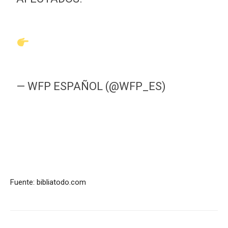
OBAL
@WFP_HAITI
HTTPS://T.CO/MK9S8JYTW9
PIC.TWITTER.COM/MWURM9WMHN
— WFP ESPAÑOL (@WFP_ES)
APRIL
21, 2020
Fuente: bibliatodo.com